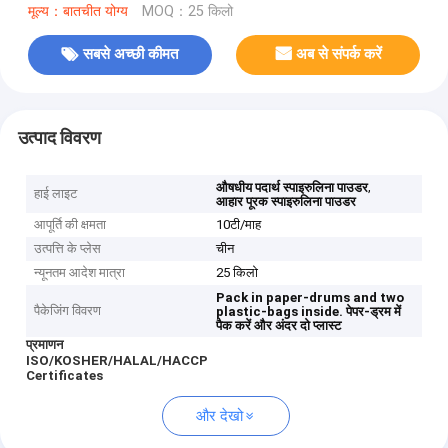
मूल्य：बातचीत योग्य
MOQ：25 किलो
सबसे अच्छी कीमत
अब से संपर्क करें
उत्पाद विवरण
,
औषधीय पदार्थ स्पाइरुलिना पाउडर
हाई लाइट
आहार पूरक स्पाइरुलिना पाउडर
आपूर्ति की क्षमता
10टी/माह
उत्पत्ति के प्लेस
चीन
न्यूनतम आदेश मात्रा
25 किलो
Pack in paper-drums and two
पैकेजिंग विवरण
plastic-bags inside.
पेपर-ड्रम में
पैक करें और अंदर दो प्लास्ट
प्रमाणन
ISO/KOSHER/HALAL/HACCP
Certificates
और देखो