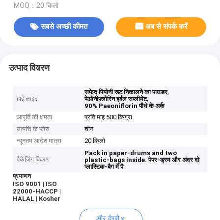
MOQ：20 किलो
सबसे अच्छी कीमत
अब से संपर्क करें
उत्पाद विवरण
,
सफेद पियोनी रूट निकालने का पाउडर
हाई लाइट
,
पेओनीफ्लोरिन हर्बल सप्लीमेंट
90% Paeoniflorin पौधे के अर्क
आपूर्ति की क्षमता
प्रति माह 500 किग्रा
उत्पत्ति के प्लेस
चीन
न्यूनतम आदेश मात्रा
20 किलो
Pack in paper-drums and two
पैकेजिंग विवरण
plastic-bags inside.
पेपर-ड्रम और अंदर दो
प्लास्टिक-बैग में पै
प्रमाणन
ISO 9001 | ISO
22000-HACCP |
HALAL | Kosher
और देखो