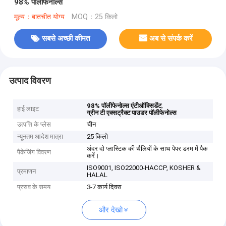
98% पॉलीफेनोल्स
मूल्य：बातचीत योग्य
MOQ：25 किलो
सबसे अच्छी कीमत
अब से संपर्क करें
उत्पाद विवरण
,
98% पॉलीफेनोल्स एंटीऑक्सिडेंट
हाई लाइट
ग्रीन टी एक्सट्रैक्ट पाउडर पॉलीफेनोल्स
उत्पत्ति के प्लेस
चीन
न्यूनतम आदेश मात्रा
25 किलो
अंदर दो प्लास्टिक की थैलियों के साथ पेपर डरम में पैक
पैकेजिंग विवरण
करें।
ISO9001, ISO22000-HACCP, KOSHER &
प्रमाणन
HALAL
प्रसव के समय
3-7 कार्य दिवस
और देखो