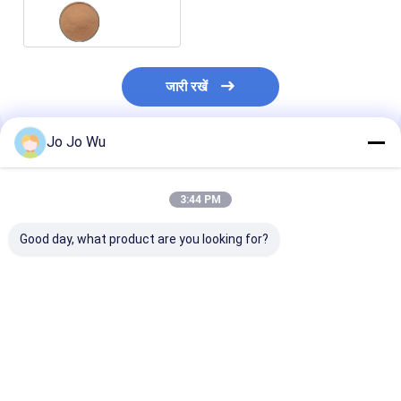
98% पॉलीफेनोल्स
जारी रखें
Jo Jo Wu
अनुशंसित उत्पाद
3:44 PM
Good day, what product are you looking for?
Theaflavins काली चाय
98% EGCG ग्रीन टी
स्वास्थ्य भोजन और प
निकालने 20% 30% 40%
एक्सट्रैक्ट - जीवन शक्ति के
300 मेष मैचा ग्रीन 
Theabrownin स्वास्थ्य
लिए प्रकृति की ढाल
निकालने
खाद्य एंटीऑक्सिडेंट
सबसे अच्छी कीमत
सबसे अच्छी कीमत
सबसे अच्छी 