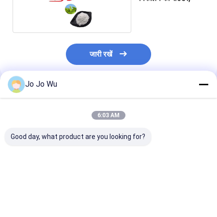
जारी रखें
Jo Jo Wu
अनुशंसित उत्पाद
6:03 AM
Good day, what product are you looking for?
Theaflavins काली चाय
98% EGCG ग्रीन टी
स्वास्थ्य भोजन और प
निकालने 20% 30% 40%
एक्सट्रैक्ट - जीवन शक्ति के
300 मेष मैचा ग्रीन 
Theabrownin स्वास्थ्य
लिए प्रकृति की ढाल
निकालने
खाद्य एंटीऑक्सिडेंट