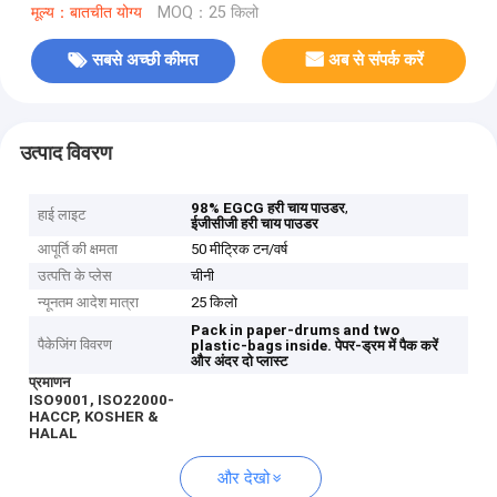
मूल्य：बातचीत योग्य
MOQ：25 किलो
सबसे अच्छी कीमत
अब से संपर्क करें
उत्पाद विवरण
,
98% EGCG हरी चाय पाउडर
हाई लाइट
ईजीसीजी हरी चाय पाउडर
आपूर्ति की क्षमता
50 मीट्रिक टन/वर्ष
उत्पत्ति के प्लेस
चीनी
न्यूनतम आदेश मात्रा
25 किलो
Pack in paper-drums and two
पैकेजिंग विवरण
plastic-bags inside.
पेपर-ड्रम में पैक करें
और अंदर दो प्लास्ट
प्रमाणन
ISO9001, ISO22000-
HACCP, KOSHER &
HALAL
और देखो