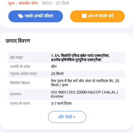
मूल्य：बातचीत योग्य
MOQ：25 किलो
सबसे अच्छी कीमत
अब से संपर्क करें
उत्पाद विवरण
,
1.5% चिकोरी एसिड हर्बल प्लांट एक्सट्रैक्ट
हाई लाइट
80मेश इचिनेशिया पुरपुरिया एक्सट्रैक्ट
उत्पत्ति के प्लेस
चीन
न्यूनतम आदेश मात्रा
25 किलो
पेपर ड्रम में पैक करें और अंदर दो प्लास्टिक बैग, 25
पैकेजिंग विवरण
किलो / ड्रम
ISO 9001 | ISO 22000-HACCP | HALAL |
प्रमाणन
Kosher
प्रसव के समय
3-7 कार्य दिवस
और देखो