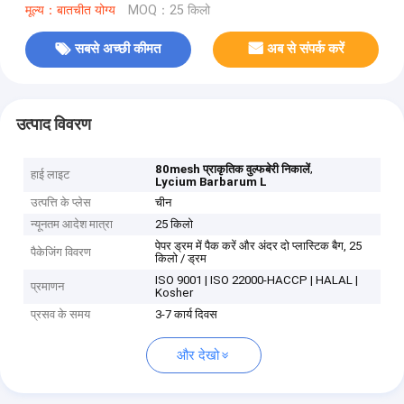
मूल्य：बातचीत योग्य
MOQ：25 किलो
सबसे अच्छी कीमत
अब से संपर्क करें
उत्पाद विवरण
,
80mesh प्राकृतिक वुल्फबेरी निकालें
हाई लाइट
Lycium Barbarum L
उत्पत्ति के प्लेस
चीन
न्यूनतम आदेश मात्रा
25 किलो
पेपर ड्रम में पैक करें और अंदर दो प्लास्टिक बैग, 25
पैकेजिंग विवरण
किलो / ड्रम
ISO 9001 | ISO 22000-HACCP | HALAL |
प्रमाणन
Kosher
प्रसव के समय
3-7 कार्य दिवस
और देखो