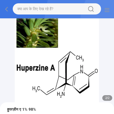
2
/
2
हुपरज़ीन ए 1% 98%