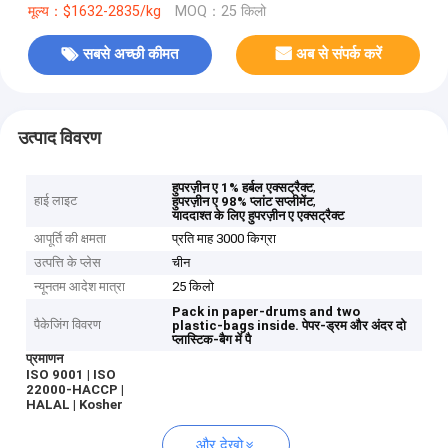
मूल्य：$1632-2835/kg
MOQ：25 किलो
सबसे अच्छी कीमत
अब से संपर्क करें
उत्पाद विवरण
,
हुपरज़ीन ए 1% हर्बल एक्सट्रैक्ट
हाई लाइट
,
हुपरज़ीन ए 98% प्लांट सप्लीमेंट
याददाश्त के लिए हुपरज़ीन ए एक्सट्रैक्ट
आपूर्ति की क्षमता
प्रति माह 3000 किग्रा
उत्पत्ति के प्लेस
चीन
न्यूनतम आदेश मात्रा
25 किलो
Pack in paper-drums and two
पैकेजिंग विवरण
plastic-bags inside.
पेपर-ड्रम और अंदर दो
प्लास्टिक-बैग में पै
प्रमाणन
ISO 9001 | ISO
22000-HACCP |
HALAL | Kosher
और देखो