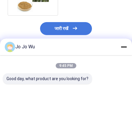
30% Rosmarinic एसिड
जारी रखें
Jo Jo Wu
अनुशंसित उत्पाद
9:45 PM
Good day, what product are you looking for?
5% - 25% Carnosic
5% - 25% कार्नोसिक एसिड
प्रसाधन सामग्री के
एसिड मेंहदी निकालें पाउडर
रोज़मेरी ओलेरोसिन खाद्य
Rosmarinus
एंटीऑक्सीडेंट भोजन के लिए
एंटीऑक्सीडेंट के रूप में
Officinalis मेंहदी
निकालें
पाउडर 95%
Rosmarinic एस
सबसे अच्छी कीमत
सबसे अच्छी कीमत
सबसे अच्छी 