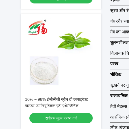
सूरत और रं
गंध और स्व
मेष का आक
घुलनशीलत
विलायक नि
परख
भौतिक
सूखने पर न
रासायनिक
10% ~ 98% ईजीसीजी ग्रीन टी एक्सट्रैक्ट
पाउडर फार्मास्युटिकल एंटी एथेरोजेनिक
हैवी मेटल्स
आर्सेनिक (के
सर्वोत्तम मूल्य प्राप्त करें
लीड (पंजाब