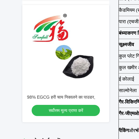
कैडमियम (
पारा (एचजी
बंध्याकरण 
सूक्ष्मजीव
कुल प्लेट 
कुल खमीर 
ई कोलाई
साल्मोनेला
98% EGCG हरी चाय निकालने का पाउडर,
गैर-विकिरण
सर्वोत्तम मूल्य प्राप्त करें
गैर-जीएमओ 
पैकिंग
और
भ