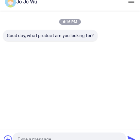
Jo Jo Wu
होम
हमारे बारे में
हमसे संपर्क करें
Desktop Site
6:16 PM
साइटमैप
गोपनीयता नीति
गुणवत्ता
हर्बल प्लांट एक्सट्रैक्ट
चीन का कारखाना.Copyright © 2026 Hunan
Good day, what product are you looking for?
Sunfull Bio-Tech Co., Ltd. All Rights Reserved.
घर
उत्पादों
हमारे बारे में