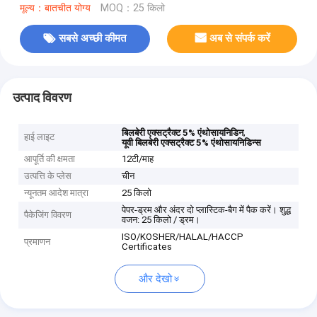
मूल्य：बातचीत योग्य
MOQ：25 किलो
सबसे अच्छी कीमत
अब से संपर्क करें
उत्पाद विवरण
,
बिलबेरी एक्सट्रैक्ट 5% एंथोसायनिडिन
हाई लाइट
यूवी बिलबेरी एक्सट्रैक्ट 5% एंथोसायनिडिन्स
आपूर्ति की क्षमता
12टी/माह
उत्पत्ति के प्लेस
चीन
न्यूनतम आदेश मात्रा
25 किलो
पेपर-ड्रम और अंदर दो प्लास्टिक-बैग में पैक करें। शुद्ध
पैकेजिंग विवरण
वजन: 25 किलो / ड्रम।
ISO/KOSHER/HALAL/HACCP
प्रमाणन
Certificates
और देखो