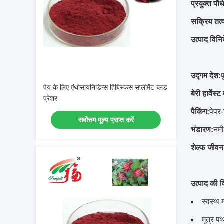
प्रयुक्त पौ
सक्रिय तत्
उत्पाद विनिर्
उद्गम देश:
प
पेय के लिए एंथोसायनिडिन्स हिबिस्कस सप्लीमेंट ब्लड
बेरी हार्वेस्ट
प्रेशर
पैकिंग:
पेपर-
सर्वोत्तम मूल्य प्राप्त करें
भंडारण:
नमी
शेल्फ जीवन
उत्पाद की व
स्वस्थ 
मूत्र प