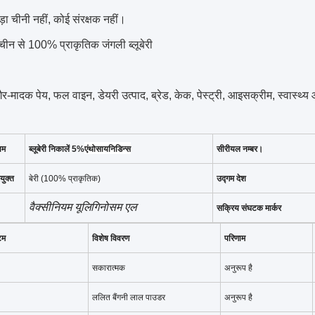
़ा चीनी नहीं, कोई संरक्षक नहीं।
्तर चीन से 100% प्राकृतिक जंगली ब्लूबेरी
गैर-मादक पेय, फल वाइन, डेयरी उत्पाद, ब्रेड, केक, पेस्ट्री, आइसक्रीम, स्वास्थ
ाम
ब्लूबेरी निकालें 5%
एंथोसायनिडिन्स
सीरीयल नम्बर।
युक्त
बेरी (100% प्राकृतिक)
उद्गम देश
वैक्सीनियम यूलिगिनोसम एल
सक्रिय संघटक मार्कर
टम
विशेष विवरण
परिणाम
सकारात्मक
अनुरूप है
ललित बैंगनी लाल पाउडर
अनुरूप है