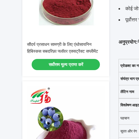
कोई जोड
पूर्वोत
अनुप्रयोग:
सौंदर्य प्रसाधन सामग्री के लिए एंथोसायनिन
हिबिस्कस सबदरिफ़ा फ्लॉवर एक्सट्रैक्ट सप्लीमेंट
सर्वोत्तम मूल्य प्राप्त करें
प्रोडक्ट का न
संयंत्र भाग प्र
लैटिन नाम
विश्लेषण आइ
पहचान
सूरत और रंग