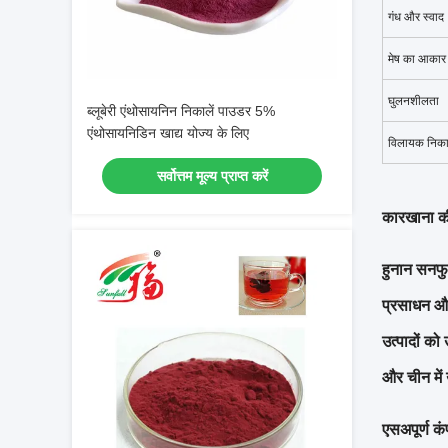
गंध और स्वाद
मेष का आकार
घुलनशीलता
ब्लूबेरी एंथोसायनिन निकालें पाउडर 5%
एंथोसायनिडिन खाद्य योज्य के लिए
विलायक निकाल
सर्वोत्तम मूल्य प्राप्त करें
कारखाना क
हुनान सनफु
प्रसाधन और
उत्पादों को
और चीन में
एस
अपूर्ण क