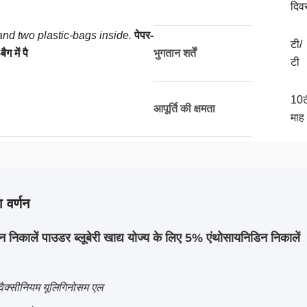
दिव
nd two plastic-bags inside.
पेपर-
टी/
ग में पै
भुगतान शर्तें
टी
10ट
आपूर्ति की क्षमता
माह
 वर्णन
न निकालें पाउडर ब्लूबेरी खाद्य योज्य के लिए 5% एंथोसायनिडिन निकालें
वैक्सीनियम यूलिगिनोसम एल