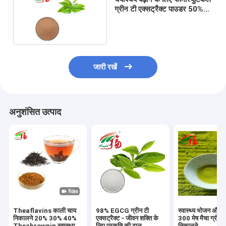
ग्रीन टी एक्सट्रैक्ट पाउडर 50%
ईजीसीजी
जारी रखें
अनुशंसित उत्पाद
Theaflavins काली चाय
98% EGCG ग्रीन टी
स्वास्थ्य भोजन और प
निकालने 20% 30% 40%
एक्सट्रैक्ट - जीवन शक्ति के
300 मेष मैचा ग्रीन 
Theabrownin स्वास्थ्य
लिए प्रकृति की ढाल
निकालने