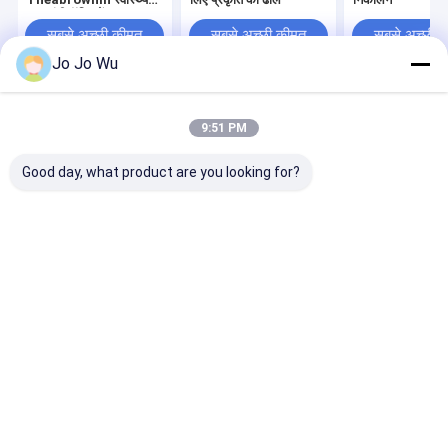
खाद्य एंटीऑक्सिडेंट
सबसे अच्छी कीमत
सबसे अच्छी कीमत
सबसे अच्छी 
Jo Jo Wu
होम
हमारे बारे में
हमसे संपर्क करें
Desktop Site
9:51 PM
साइटमैप
गोपनीयता नीति
गुणवत्ता
हर्बल प्लांट एक्सट्रैक्ट
चीन का कारखाना.Copyright © 2026 Hunan
Good day, what product are you looking for?
Sunfull Bio-Tech Co., Ltd. All Rights Reserved.
घर
उत्पादों
हमारे बारे में