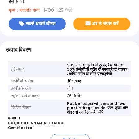
ईजीसीजी
मूल्य：बातचीत योग्य
MOQ：25 किलो
सबसे अच्छी कीमत
अब से संपर्क करें
उत्पाद विवरण
,
989-51-5 ग्रीन टी एक्सट्रेक्ट पाउडर
हाई लाइट
50% ईजीसीजी ग्रीन टी एक्सट्रेक्ट पाउडर
,
कोषेर ग्रीन टी लीफ एक्सट्रैक्ट
आपूर्ति की क्षमता
10टी/माह
उत्पत्ति के प्लेस
चीन
न्यूनतम आदेश मात्रा
25 किलो
Pack in paper-drums and two
पैकेजिंग विवरण
plastic-bags inside.
पेपर-ड्रम और
अंदर दो प्लास्टिक-बैग में पै
प्रमाणन
ISO/KOSHER/HALAL/HACCP
Certificates