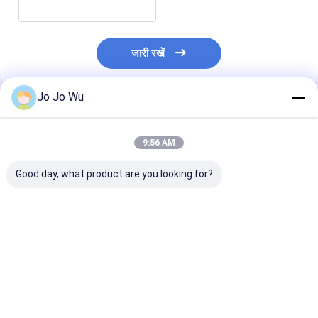
जारी रखें
Jo Jo Wu
अनुशंसित उत्पाद
9:56 AM
Good day, what product are you looking for?
कुडज़ू एक्सट्रैक्ट 98%
इचिनेशिया एक्सट्रैक्ट 4%
क्वेरसेटिन 95%
प्यूरेरिन
पॉलीफेनोल्स
सबसे अच्छी कीमत
सबसे अच्छी कीमत
सबसे अच्छी 