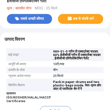
ईजीसीजी एपिगैलोकैटेचिन गैलेट
मूल्य：बातचीत योग्य
MOQ：25 किलो
सबसे अच्छी कीमत
अब से संपर्क करें
उत्पाद विवरण
,
989-51-5 ग्रीन टी एक्सट्रेक्ट पाउडर
हाई लाइट
60% ईजीसीजी ग्रीन टी एक्सट्रैक्ट पाउडर
,
ईजीसीजी एपिगैलोकैटेचिन गैलेट
आपूर्ति की क्षमता
10टी/माह
उत्पत्ति के प्लेस
चीन
न्यूनतम आदेश मात्रा
25 किलो
Pack in paper-drums and two
पैकेजिंग विवरण
plastic-bags inside.
पेपर-ड्रम और
अंदर दो प्लास्टिक-बैग में पै
प्रमाणन
ISO/KOSHER/HALAL/HACCP
Certificates