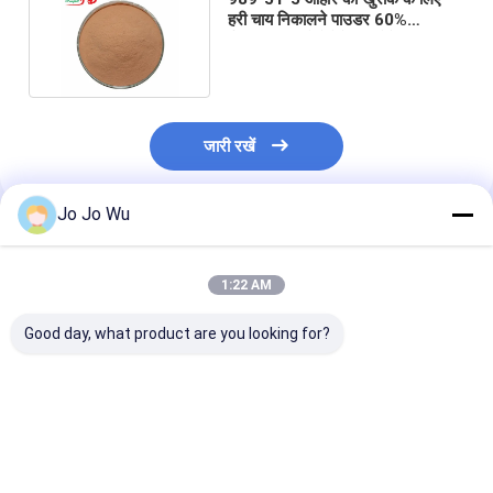
हरी चाय निकालने पाउडर 60%
ईजीसीजी एपिगैलोकैटेचिन गैलेट
जारी रखें
Jo Jo Wu
अनुशंसित उत्पाद
1:22 AM
Good day, what product are you looking for?
Theaflavins काली चाय
98% EGCG ग्रीन टी
स्वास्थ्य भोजन और प
निकालने 20% 30% 40%
एक्सट्रैक्ट - जीवन शक्ति के
300 मेष मैचा ग्रीन 
Theabrownin स्वास्थ्य
लिए प्रकृति की ढाल
निकालने