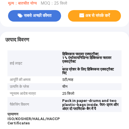
मूल्य：बातचीत योग्य
MOQ：25 किलो
सबसे अच्छी कीमत
अब से संपर्क करें
उत्पाद विवरण
,
हिबिस्कस फ्लावर एक्सट्रैक्ट
1% एंथोसायनिडिन्स हिबिस्कस फ्लावर
एक्सट्रैक्ट
हाई लाइट
,
ब्लड प्रेशर के लिए हिबिस्कस एक्सट्रैक्ट
पिएं
आपूर्ति की क्षमता
5टी/माह
उत्पत्ति के प्लेस
चीन
न्यूनतम आदेश मात्रा
25 किलो
Pack in paper-drums and two
पैकेजिंग विवरण
plastic-bags inside.
पेपर-ड्रम और
अंदर दो प्लास्टिक-बैग में पै
प्रमाणन
ISO/KOSHER/HALAL/HACCP
Certificates