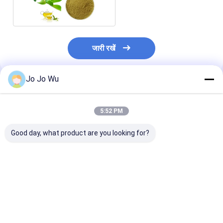
फार्मास्युटिकल के लिए
जारी रखें
Jo Jo Wu
अनुशंसित उत्पाद
5:52 PM
Good day, what product are you looking for?
Theaflavins काली चाय
98% EGCG ग्रीन टी
स्वास्थ्य भोजन और प
निकालने 20% 30% 40%
एक्सट्रैक्ट - जीवन शक्ति के
300 मेष मैचा ग्रीन 
Theabrownin स्वास्थ्य
लिए प्रकृति की ढाल
निकालने
खाद्य एंटीऑक्सिडेंट
सबसे अच्छी कीमत
सबसे अच्छी कीमत
सबसे अच्छी 