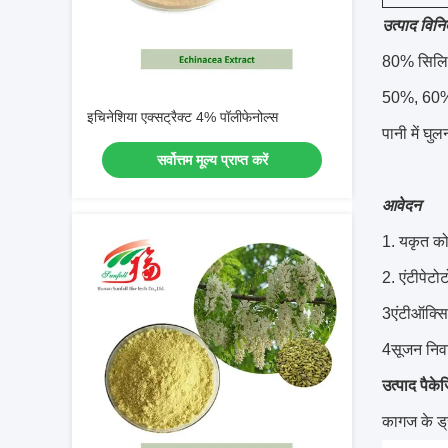
उत्पाद विनिर्
80% सिलिम
50%, 60%
इचिनेशिया एक्सट्रैक्ट 4% पॉलीफेनोल्स
पानी में घ
सर्वोत्तम मूल्य प्राप्त करें
आवेदन
1. यकृत कोश
2. एंटीपेटो
3एंटीऑक्सि
4सूजन निव
उत्पाद पैकेज
कागज के ड्र