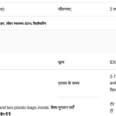
िक)
जीवनभर:
2 वर
,
ाउडर
लीवर स्वास्थ्य 80% सिलीमारिन
मूल्य
$30
3-7
प्रसव के समय
कार्
दिव
टी/
nd two plastic-bags inside.
पेपर-
भुगतान शर्तें
टी
ग में पै