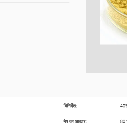
विनिर्देश:
40
मेष का आकार:
80 