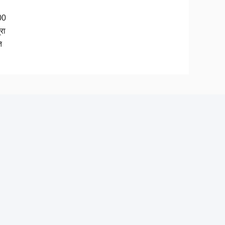
00
रा
ि