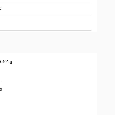
्ष
-40/kg
य
स