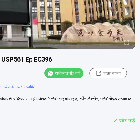
 Cp USP561 Ep EC396
अभी बातचीत करें
साझा करना
क जिनसेंग रूट सप्लीमेंट
धापत्ती सक्रिय सामग्रीःजिन्कगोफ्लेवोग्लाइकोसाइड, टर्पेन लैक्टोन, फ्लेवोनोइड उत्पाद का
संदेश छोड़ें