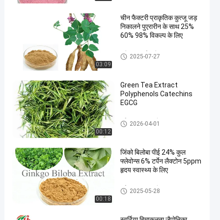
चीन फैक्टरी प्राकृतिक कुत्जू जड़
निकालने पुएरारीन के साथ 25%
60% 98% विकल्प के लिए
सक्रिय फार्मास्युटिकल घटक
2025-07-27
03:09
Green Tea Extract
Polyphenols Catechins
EGCG
हर्बल प्लांट एक्सट्रैक्ट
2026-04-01
00:12
जिंको बिलोबा पीई 24% कुल
फ्लेवोन्स 6% टर्पेन लैक्टोन 5ppm
हृदय स्वास्थ्य के लिए
हर्बल प्लांट एक्सट्रैक्ट
2025-05-28
00:18
स्वर्टिया बिमाकुलता जैपोनिका