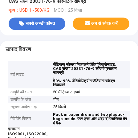
CAS संख्या 20831-76-9 कॉस्मेटिक सामग्री
मूल्य：USD 1~500/KG
MOQ：25 किलो
सबसे अच्छी कीमत
अब से संपर्क करें
उत्पाद विवरण
,
जेंटियाना स्केब्रा निकालने जेंटियोपिक्रोसाइड
CAS संख्या 20831-76-9 सौंदर्य प्रसाधन
सामग्री
हाई लाइट
,
50%-98% जेंटियोपिक्रीन जेंटियाना स्केब्रा
निकालने
आपूर्ति की क्षमता
50 मीट्रिक टन/वर्ष
उत्पत्ति के प्लेस
चीन
न्यूनतम आदेश मात्रा
25 किलो
Pack in paper drum and two plastic-
पैकेजिंग विवरण
bags inside.
पेपर ड्रम और अंदर दो प्लास्टिक बैग
में पैक
प्रमाणन
ISO9001, ISO22000,