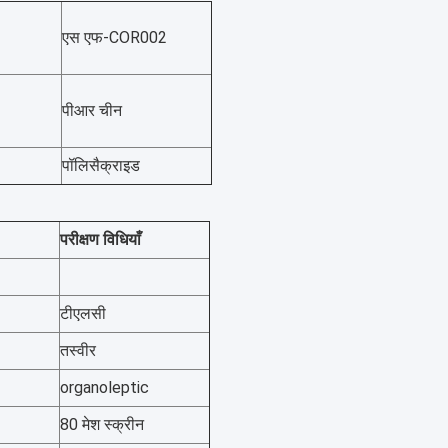
एस एफ-COR002
पीआर चीन
पॉलिसैक्राइड
परीक्षण विधियाँ
टीएलसी
तस्वीर
organoleptic
80 मेश स्क्रीन