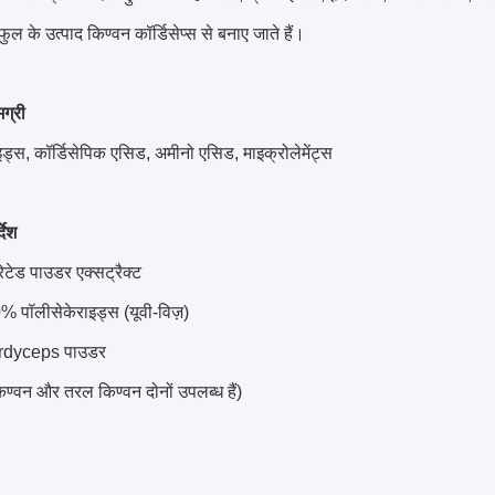
ल के उत्पाद किण्वन कॉर्डिसेप्स से बनाए जाते हैं।
ग्री
इड्स, कॉर्डिसेपिक एसिड, अमीनो एसिड, माइक्रोलेमेंट्स
देश
रेटेड पाउडर एक्सट्रैक्ट
पॉलीसेकेराइड्स (यूवी-विज़)
ordyceps पाउडर
िण्वन और तरल किण्वन दोनों उपलब्ध हैं)