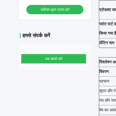
ग्रेड, पानी में घुलनशील
प्रोडक्ट क
सर्वोत्तम मूल्य प्राप्त करें
प्लांट पार्ट
किया गया ह
हमसे संपर्क करें
लैटिन नाम
अब संपर्क करें
विश्लेषण 
विवरण
पहचान
सूरत और रं
गंध और स्व
मेष का आक