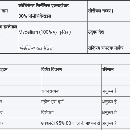
कॉर्डिसेप्स सिनेंसिस एक्सट्रैक्ट
ा नाम
सीरीयल नम्बर।
30% पॉलीसेकेराइड
 का इस्तेमाल
Mycelium (100% प्राकृतिक)
उद्गम देश
ै
कोर्डीसेप्स साइनेसिस
सक्रिय संघटक मार्कर
आइटम
विशेष विवरण
परिणाम
सकारात्मक
अनुरूप है
ग
महीन भूरा चूर्ण
अनुरूप है
ाद
विशेषता
अनुरूप है
ार
एनएलटी 95% 80 जाल के माध्यम से
अनुरूप है