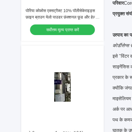
परिवार
Cor
पोरिया कोकोस एक्सट्रैक्ट 10% पॉलीसेकेराइड्स
प्रयुक्त संय
फ़ाइन ब्राउन येलो पाउडर फ़ंक्शनल फ़ूड और हेल्थ
केयर के लिए
सर्वोत्तम मूल्य प्राप्त करें
उत्पाद का 
कोर्डीसेप्स
इसे "विंटर 
साइनेंसिस 
प्रकार के रू
क्योंकि जंग
माइसेलियम क
अर्क पर आध
पथ के कमजो
घातक के उपच