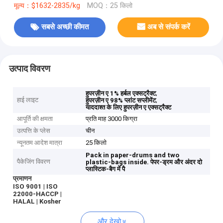
मूल्य：$1632-2835/kg
MOQ：25 किलो
सबसे अच्छी कीमत
अब से संपर्क करें
उत्पाद विवरण
,
हुपरज़ीन ए 1% हर्बल एक्सट्रैक्ट
हाई लाइट
,
हुपरज़ीन ए 98% प्लांट सप्लीमेंट
याददाश्त के लिए हुपरज़ीन ए एक्सट्रैक्ट
आपूर्ति की क्षमता
प्रति माह 3000 किग्रा
उत्पत्ति के प्लेस
चीन
न्यूनतम आदेश मात्रा
25 किलो
Pack in paper-drums and two
पैकेजिंग विवरण
plastic-bags inside.
पेपर-ड्रम और अंदर दो
प्लास्टिक-बैग में पै
प्रमाणन
ISO 9001 | ISO
22000-HACCP |
HALAL | Kosher
और देखो