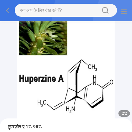
2
/
2
हुपरज़ीन ए 1% 98%