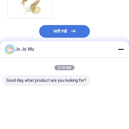
Ginseng Extract Powder
जारी रखें
Jo Jo Wu
अनुशंसित उत्पाद
5:18 AM
Good day, what product are you looking for?
आहार की खुराक के लिए 5%
कॉस्मेटिक के लिए एचपीएलसी
जिनसेंग स्टेम लीफ एक
Ginsenosides UV
पैनाक्स जिनसेंग लीफ
पाउडर 50%
Ginseng निकालें पाउडर
एक्सट्रेक्ट 80%
Ginsenosides 
हर्बल
जिनसैनोसाइड्स सप्लीमेंट
की खुराक के लिए उप