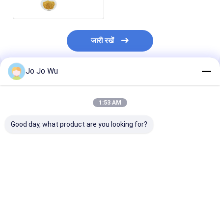
जारी रखें
Jo Jo Wu
अनुशंसित उत्पाद
1:53 AM
Good day, what product are you looking for?
एवेना सैटिवा एक्सट्रैक्ट 80%
हेमेटोकोकस प्लुवियालिस
प्राकृतिक पॉलीगोनम
90% ओट्स बीटा-ग्लूकन
एक्सट्रैक्ट 3% एस्टैक्सैंथिन
98% रेस्वेराट्रोल क
कार्यात्मक खाद्य सामग्री
पाउडर फंक्शनल हेल्थ फूड
प्लांट अर्क
कॉस्मेटिक घटक
स्किन केयर कॉस्मेटिक्स में
फार्मास्युटिकल सामग्री फ़ीड
सबसे अच्छी कीमत
सबसे अच्छी कीमत
सबसे अच्छी 
एडिटिव