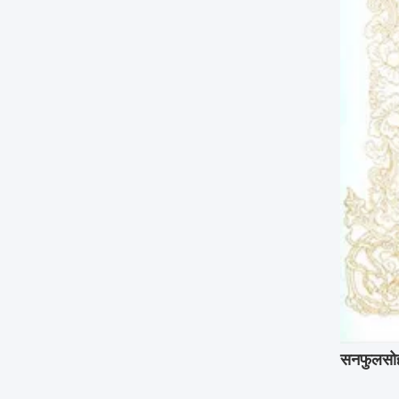
सनफुल
सो