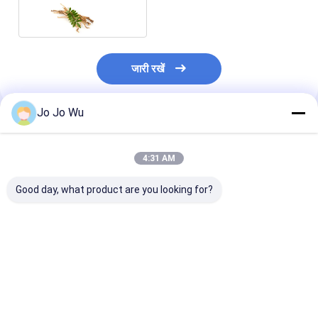
सहायता के लिए
जारी रखें
Jo Jo Wu
अनुशंसित उत्पाद
4:31 AM
Good day, what product are you looking for?
Tongkat Ali Extract
तोंगकट अली एक्सट्रैक्ट 5%
0.5% Eurycom
1% Eurycomanone /
यूरिकॉमोनोन / यूरिकॉमा
एंटी पायरेटिक गतिवि
Eurycoma Longifolia
लॉन्गिफोलिया रूट एक्सट्रैक्ट
टोंगकट अली रूट एक्स
रूट निकालने
पाउडर निकालें
सबसे अच्छी कीमत
सबसे अच्छी कीमत
सबसे अच्छी 