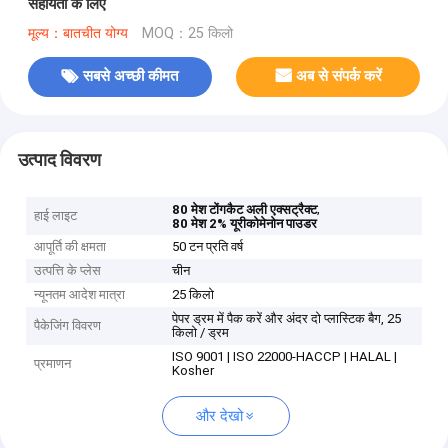
सहायता के लिए
मूल्य：बातचीत योग्य
MOQ：25 किलो
सबसे अच्छी कीमत
अब से संपर्क करें
उत्पाद विवरण
,
80 मेश टोंगकैट अली एक्सट्रैक्ट
हाई लाइट
80 मेश 2% यूरीकोमेनोन पाउडर
आपूर्ति की क्षमता
50 टन प्रति वर्ष
उत्पत्ति के प्लेस
चीन
न्यूनतम आदेश मात्रा
25 किलो
पेपर ड्रम में पैक करें और अंदर दो प्लास्टिक बैग, 25
पैकेजिंग विवरण
किलो / ड्रम
ISO 9001 | ISO 22000-HACCP | HALAL |
प्रमाणन
Kosher
और देखो