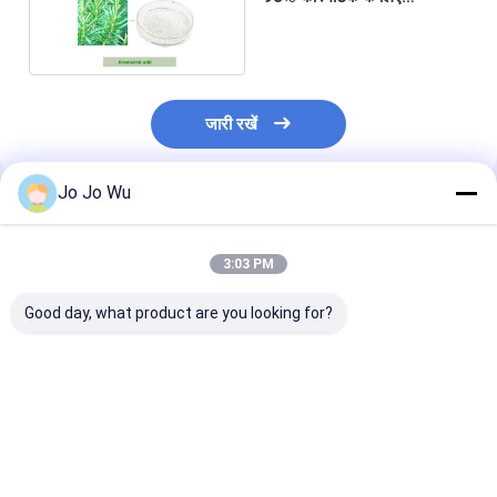
रोसमरीनिक एसिड
जारी रखें
Jo Jo Wu
अनुशंसित उत्पाद
3:03 PM
Good day, what product are you looking for?
मोर्बेरी पत्ता निकालें
स्वास्थ्य अनुपूरकों के लिए
प्राकृतिक Sopho
1%~10% 1-
प्राकृतिक बेल चाय का सत्त्व
Japonica निकाल
डेक्सिनोइरिमाइसिन (DNJ)
20%~98%
Rhamnose कॉस्म
डाइहाइड्रोमाइरिकेटिन
और स्वास्थ्य पूरक क