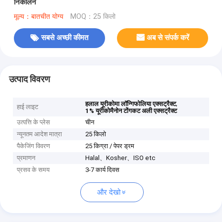
निकालने
मूल्य：बातचीत योग्य
MOQ：25 किलो
सबसे अच्छी कीमत
अब से संपर्क करें
उत्पाद विवरण
,
हलाल यूरीकोमा लॉन्गिफोलिया एक्सट्रैक्ट
हाई लाइट
1% यूरीकोमैनोन टोंगकट अली एक्सट्रैक्ट
उत्पत्ति के प्लेस
चीन
न्यूनतम आदेश मात्रा
25 किलो
पैकेजिंग विवरण
25 किग्रा / पेपर ड्रम
प्रमाणन
Halal、Kosher、ISO etc
प्रसव के समय
3-7 कार्य दिवस
और देखो