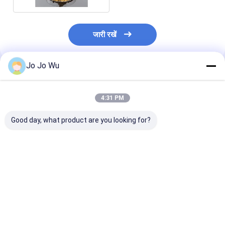
जारी रखें
Jo Jo Wu
अनुशंसित उत्पाद
4:31 PM
Good day, what product are you looking for?
Tongkat Ali Extract
तोंगकट अली एक्सट्रैक्ट 5%
0.5% Eurycom
1% Eurycomanone /
यूरिकॉमोनोन / यूरिकॉमा
एंटी पायरेटिक गतिवि
Eurycoma Longifolia
लॉन्गिफोलिया रूट एक्सट्रैक्ट
टोंगकट अली रूट एक्स
रूट निकालने
पाउडर निकालें
सबसे अच्छी कीमत
सबसे अच्छी कीमत
सबसे अच्छी 