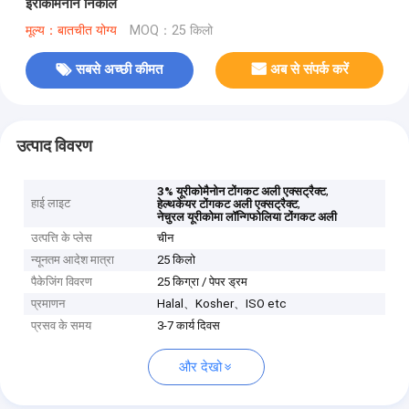
ईरीकोमैनोन निकालें
मूल्य：बातचीत योग्य
MOQ：25 किलो
सबसे अच्छी कीमत
अब से संपर्क करें
उत्पाद विवरण
,
3% यूरीकोमैनोन टोंगकट अली एक्सट्रैक्ट
हाई लाइट
,
हेल्थकेयर टोंगकट अली एक्सट्रैक्ट
नेचुरल यूरीकोमा लॉन्गिफोलिया टोंगकट अली
उत्पत्ति के प्लेस
चीन
न्यूनतम आदेश मात्रा
25 किलो
पैकेजिंग विवरण
25 किग्रा / पेपर ड्रम
प्रमाणन
Halal、Kosher、ISO etc
प्रसव के समय
3-7 कार्य दिवस
और देखो