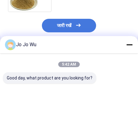
जारी रखें
Jo Jo Wu
अनुशंसित उत्पाद
5:42 AM
Good day, what product are you looking for?
Tongkat Ali Extract
तोंगकट अली एक्सट्रैक्ट 5%
0.5% Eurycom
1% Eurycomanone /
यूरिकॉमोनोन / यूरिकॉमा
एंटी पायरेटिक गतिवि
Eurycoma Longifolia
लॉन्गिफोलिया रूट एक्सट्रैक्ट
टोंगकट अली रूट एक्स
रूट निकालने
पाउडर निकालें
सबसे अच्छी कीमत
सबसे अच्छी कीमत
सबसे अच्छी 