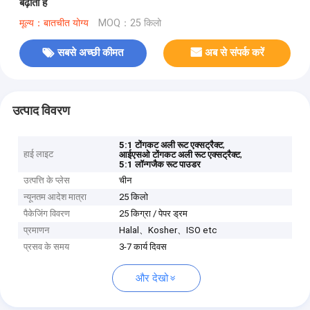
बढ़ाता है
मूल्य：बातचीत योग्य
MOQ：25 किलो
सबसे अच्छी कीमत
अब से संपर्क करें
उत्पाद विवरण
,
5:1 टोंगकट अली रूट एक्सट्रैक्ट
हाई लाइट
,
आईएसओ टोंगकट अली रूट एक्सट्रैक्ट
5:1 लॉन्गजैक रूट पाउडर
उत्पत्ति के प्लेस
चीन
न्यूनतम आदेश मात्रा
25 किलो
पैकेजिंग विवरण
25 किग्रा / पेपर ड्रम
प्रमाणन
Halal、Kosher、ISO etc
प्रसव के समय
3-7 कार्य दिवस
और देखो