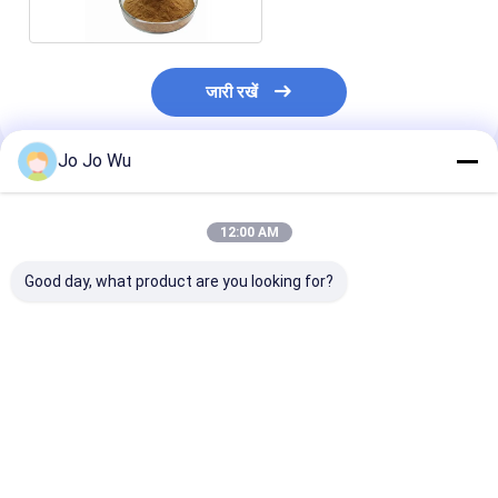
जारी रखें
Jo Jo Wu
अनुशंसित उत्पाद
12:00 AM
Good day, what product are you looking for?
Tongkat Ali Extract
तोंगकट अली एक्सट्रैक्ट 5%
0.5% Eurycom
1% Eurycomanone /
यूरिकॉमोनोन / यूरिकॉमा
एंटी पायरेटिक गतिवि
Eurycoma Longifolia
लॉन्गिफोलिया रूट एक्सट्रैक्ट
टोंगकट अली रूट एक्स
रूट निकालने
पाउडर निकालें
सबसे अच्छी कीमत
सबसे अच्छी कीमत
सबसे अच्छी 